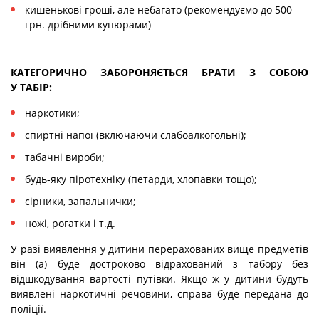
кишенькові гроші, але небагато (рекомендуємо до 500
грн. дрібними купюрами)
КАТЕГОРИЧНО ЗАБОРОНЯЄТЬСЯ БРАТИ З СОБОЮ
У ТАБІР:
наркотики;
спиртні напої (включаючи слабоалкогольні);
табачні вироби;
будь-яку піротехніку (петарди, хлопавки тощо);
сірники, запальнички;
ножі, рогатки і т.д.
У разі виявлення у дитини перерахованих вище предметів
він (а) буде достроково відрахований з табору без
відшкодування вартості путівки. Якщо ж у дитини будуть
виявлені наркотичні речовини, справа буде передана до
поліції.