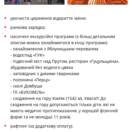
урочиста церемонія відкриття зміни;
ранкова зарядка;
насичені екскурсійні програми (з більш детальним
описом можна ознайомитися в кінці програми):
- ознайомлення з Яблуницьким перевалом
- водоспад «ГУК»
- підвісний міст над Прутом, ресторан «Гуцульщина»,
збудований без жодного цвяха
- заповідник з дикими тваринами
- полонина «Перці»
- скелі Довбуша
- ГК «БУКОВЕЛЬ»
- сходження на гору Хом’як (1542 м). Увага!!! До
сходження на гору допускаються тільки діти, які не
мають медичні протипоказання, у хорошій фізичній
формі та не молодші 11 років.
рафтинг (за додаткову оплату);