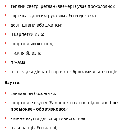
теплий светр, реглан (ввечері буває прохолодно);
сорочка з довгим рукавом або водолазка;
довгі штани або джинси;
шкарпетки х / б;
спортивний костюм;
Нижня білизна;
піжама;
плаття для дівчат і сорочка з брюками для хлопців.
Взуття:
сандалі чи босоніжки;
спортивне взуття (бажано з товстою підошвою
і не
промокає - обов'язково!);
змінне взуття для спортивного поля;
шльопанці або сланці;