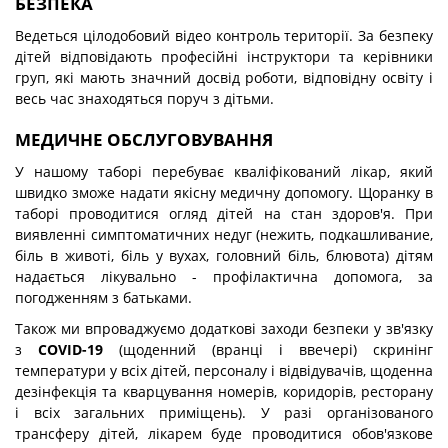
БЕЗПЕКА
Ведеться цілодобовий відео контроль території. За безпеку
дітей відповідають професійні інструктори та керівники
груп, які мають значний досвід роботи, відповідну освіту і
весь час знаходяться поруч з дітьми.
МЕДИЧНЕ ОБСЛУГОВУВАННЯ
У нашому таборі перебуває кваліфікований лікар, який
швидко зможе надати якісну медичну допомогу. Щоранку в
таборі проводитися огляд дітей на стан здоров'я. При
виявленні симптоматичних недуг (нежить, подкашливание,
біль в животі, біль у вухах, головний біль, блювота) дітям
надається лікувально - профілактична допомога, за
погодженням з батьками.
Також ми впроваджуємо додаткові заходи безпеки у зв'язку
з
COVID-19
(щоденний (вранці і ввечері) скринінг
температури у всіх дітей, персоналу і відвідувачів, щоденна
дезінфекція та кварцування номерів, коридорів, ресторану
і всіх загальних приміщень). У разі організованого
трансферу дітей, лікарем буде проводитися обов'язкове