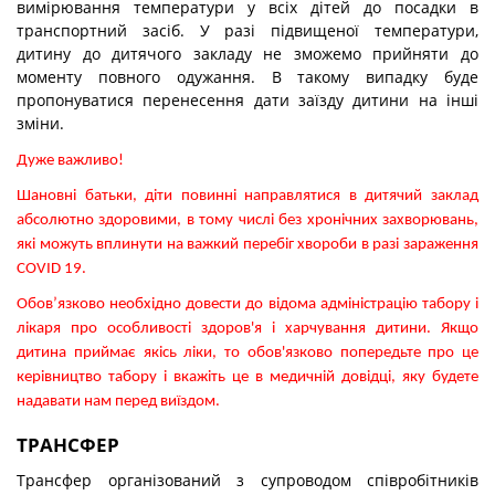
вимірювання температури у всіх дітей до посадки в
транспортний засіб. У разі підвищеної температури,
дитину до дитячого закладу не зможемо прийняти до
моменту повного одужання. В такому випадку буде
пропонуватися перенесення дати заїзду дитини на інші
зміни.
Дуже важливо!
Шановні батьки, діти повинні направлятися в дитячий заклад
абсолютно здоровими, в тому числі без хронічних захворювань,
які можуть вплинути на важкий перебіг хвороби в разі зараження
COVID 19.
Обов’язково необхідно довести до відома адміністрацію табору і
лікаря про особливості здоров'я і харчування дитини. Якщо
дитина приймає якісь ліки, то обов'язково попередьте про це
керівництво табору і вкажіть це в медичній довідці, яку будете
надавати нам перед виїздом.
ТРАНСФЕР
Трансфер організований з супроводом співробітників