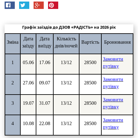
Графік заїздів до ДЗОВ «РАДІСТЬ» на 2026 рік
Дата
Дата
Кількість
Зміна
Вартість
Бронювання
заїзду
виїзду
днів/ночей
Замовити
1
05.06
17.06
13/12
28500
путівку
Замовити
2
27.06
09.07
13/12
28500
путівку
Замовити
3
19.07
31.07
13/12
28500
путівку
Замовити
4
10.08
22.08
13/12
28500
путівку