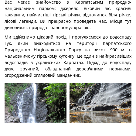
Вас чекає знайомство з Карпатським природно-
національним парком: джерело, віковий ліс, красиві
галявини, найчистіші гірські річки, відпочинок біля річки,
лісові легенди. Ви прекрасно проведете час. Місця тут
дивовижні, природа - заворожує красою.
Ми здійснимо цікавий похід і прогуляємося до водоспаду
Гук, який знаходиться на території Карпатського
Природного Національного Парку на висоті 900 м. в
мальовничому гірському куточку. Це один з найкрасивіших
водоспадів в українських Карпатах. Підхід до водоспаду
дуже зручний, обладнаний дерев'яними перилами,
огороджений оглядовий майданчик.