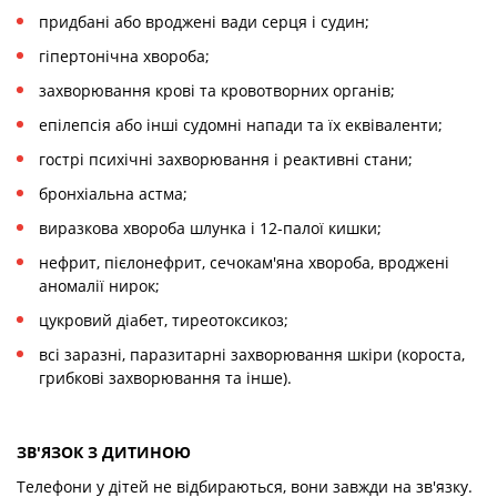
придбані або вроджені вади серця і судин;
гіпертонічна хвороба;
захворювання крові та кровотворних органів;
епілепсія або інші судомні напади та їх еквіваленти;
гострі психічні захворювання і реактивні стани;
бронхіальна астма;
виразкова хвороба шлунка і 12-палої кишки;
нефрит, пієлонефрит, сечокам'яна хвороба, вроджені
аномалії нирок;
цукровий діабет, тиреотоксикоз;
всі заразні, паразитарні захворювання шкіри (короста,
грибкові захворювання та інше).
ЗВ'ЯЗОК З ДИТИНОЮ
Телефони у дітей не відбираються, вони завжди на зв'язку.