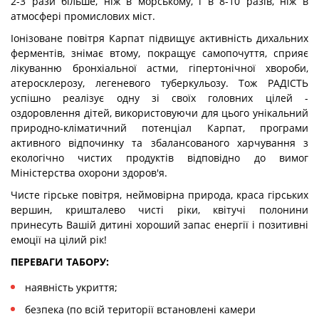
2-3 рази більше, ніж в морському, і в 8-10 разів, ніж в
атмосфері промислових міст.
Іонізоване повітря Карпат підвищує активність дихальних
ферментів, знімає втому, покращує самопочуття, сприяє
лікуванню бронхіальної астми, гіпертонічної хвороби,
атеросклерозу, легеневого туберкульозу. Тож РАДІСТЬ
успішно реалізує одну зі своїх головних цілей -
оздоровлення дітей, використовуючи для цього унікальний
природно-кліматичний потенціал Карпат, програми
активного відпочинку та збалансованого харчування з
екологічно чистих продуктів відповідно до вимог
Міністерства охорони здоров'я.
Чисте гірське повітря, неймовірна природа, краса гірських
вершин, кришталево чисті ріки, квітучі полонини
принесуть Вашій дитині хороший запас енергії і позитивні
емоції на цілий рік!
ПЕРЕВАГИ ТАБОРУ:
наявність укриття;
безпека (по всій території встановлені камери