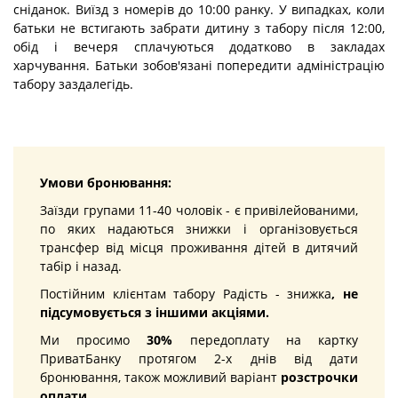
сніданок. Виїзд з номерів до 10:00 ранку. У випадках, коли
батьки не встигають забрати дитину з табору після 12:00,
обід і вечеря сплачуються додатково в закладах
харчування. Батьки зобов'язані попередити адміністрацію
табору заздалегідь.
Умови бронювання:
Заїзди групами 11-40 чоловік - є привілейованими,
по яких надаються знижки і організовується
трансфер від місця проживання дітей в дитячий
табір і назад.
Постійним клієнтам табору Радість - знижка
,
не
підсумовується з іншими акціями.
Ми просимо
30%
передоплату на картку
ПриватБанку протягом 2-х днів від дати
бронювання, також можливий варіант
розстрочки
оплати.