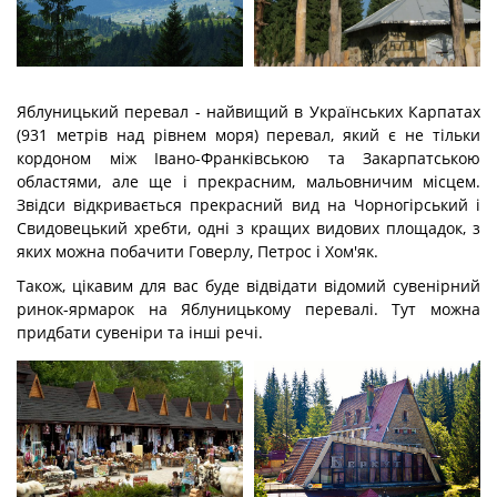
Яблуницький перевал - найвищий в Українських Карпатах
(931 метрів над рівнем моря) перевал, який є не тільки
кордоном між Івано-Франківською та Закарпатською
областями, але ще і прекрасним, мальовничим місцем.
Звідси відкривається прекрасний вид на Чорногірський і
Свидовецький хребти, одні з кращих видових площадок, з
яких можна побачити Говерлу, Петрос і Хом'як.
Також, цікавим для вас буде відвідати відомий сувенірний
ринок-ярмарок на Яблуницькому перевалі. Тут можна
придбати сувеніри та інші речі.