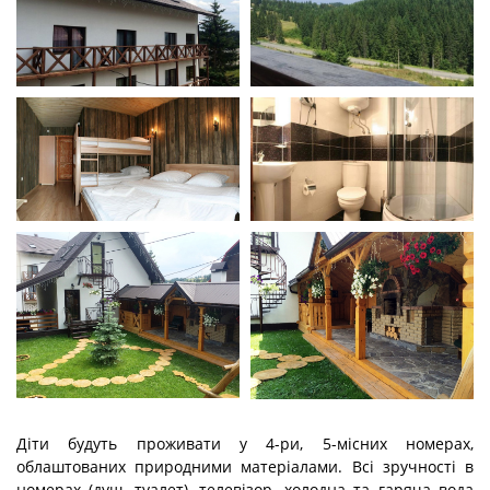
Діти будуть проживати у 4-ри, 5-місних номерах,
облаштованих природними матеріалами. Всі зручності в
номерах (душ, туалет), телевізор, холодна та гаряча вода