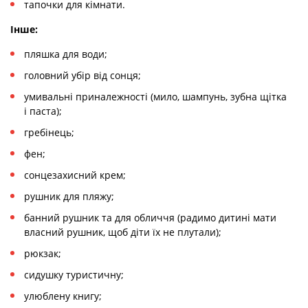
тапочки для кімнати.
Інше:
пляшка для води;
головний убір від сонця;
умивальні приналежності (мило, шампунь, зубна щітка
і паста);
гребінець;
фен;
сонцезахисний крем;
рушник для пляжу;
банний рушник та для обличчя (радимо дитині мати
власний рушник, щоб діти їх не плутали);
рюкзак;
сидушку туристичну;
улюблену книгу;